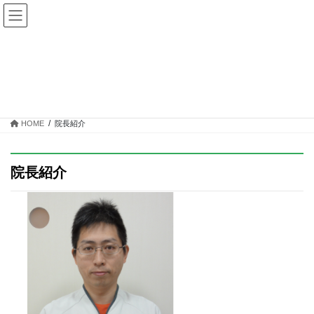
コ
ナ
ン
ビ
テ
ゲ
ン
ー
ツ
シ
院長紹介
へ
ョ
ス
ン
キ
に
ッ
移
HOME
院長紹介
プ
動
院長紹介